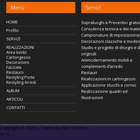
Menù
Servizi
HOME
Sopraluoghi e Preventivi gratuit
Consulenza tecnica e dei mater
Profilo
Campionature di impostazione
SERVIZI
Decorazioni classiche e mode
REALIZZAZIONI
Studio e progetto di disegni e 
Area bimbi
originali
Cartongesso
Ammodernamento mobili e
Decorazioni
complementi d’arredo
Facciate
Restauro
Restauri
Restyling Porte
Realizzazioni in cartongesso
Restyling Arredi
Applicazione stucchi e cornici
ALBUM
Realizzazione quadri ed
illustrazioni
ARTICOLI
CONTATTI
Copyright © 2026 | Theme by
MH Themes
*/ ?>