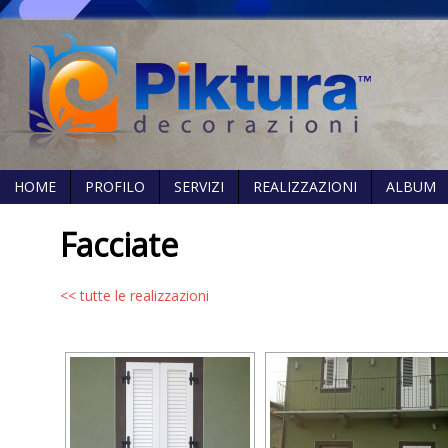
HOME
PROFILO
SERVIZI
REALIZZAZIONI
ALBUM
Facciate
<< tutte le realizzazioni