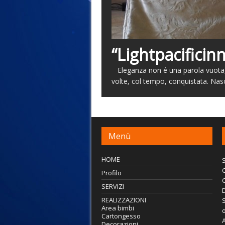
“Lightpacifici
Eleganza non é una parola vuota, 
volte, col tempo, conquistata. Nas
Menù
HOME
S
C
Profilo
SERVIZI
REALIZZAZIONI
S
Area bimbi
o
Cartongesso
Decorazioni