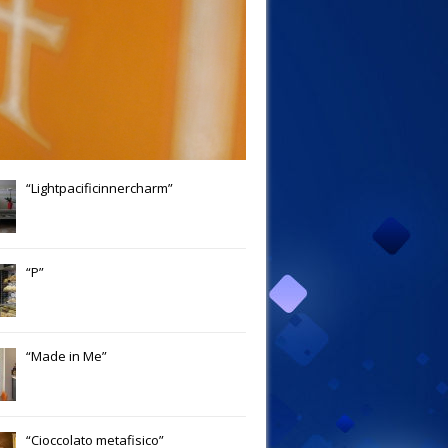
“Lightpacificinnercharm”
“P”
“Made in Me”
“Cioccolato metafisico”