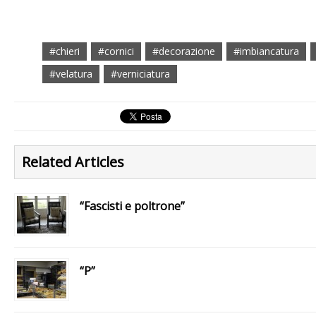
#chieri
#cornici
#decorazione
#imbiancatura
#velatura
#verniciatura
Related Articles
“Fascisti e poltrone”
“P”