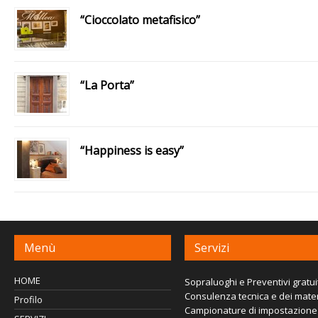
“Cioccolato metafisico”
“La Porta”
“Happiness is easy”
Menù
Servizi
HOME
Sopraluoghi e Preventivi gratuit
Consulenza tecnica e dei mater
Profilo
Campionature di impostazione