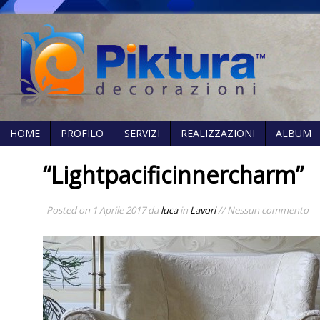
HOME
PROFILO
SERVIZI
REALIZZAZIONI
ALBUM
“Lightpacificinnercharm”
Posted on
1 Aprile 2017
da
luca
in
Lavori
// Nessun commento