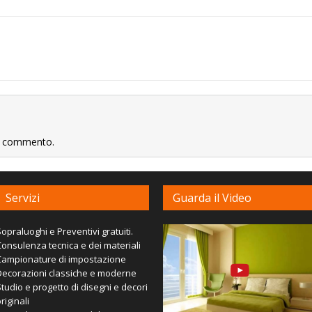
un commento.
Servizi
Guarda il Video
opraluoghi e Preventivi gratuiti.
onsulenza tecnica e dei materiali
Campionature di impostazione
Decorazioni classiche e moderne
tudio e progetto di disegni e decori
riginali