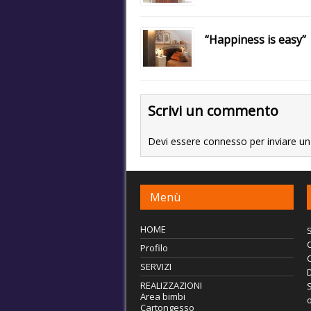
“Happiness is easy”
Scrivi un commento
Devi essere
connesso
per inviare 
Menù
HOME
S
C
Profilo
SERVIZI
REALIZZAZIONI
S
Area bimbi
o
Cartongesso