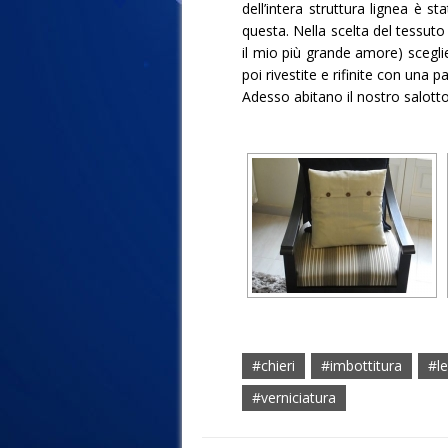
dell’intera struttura lignea è
questa. Nella scelta del tessut
il mio più grande amore) scegli
poi rivestite e rifinite con una 
Adesso abitano il nostro salotto
#chieri
#imbottitura
#l
#verniciatura