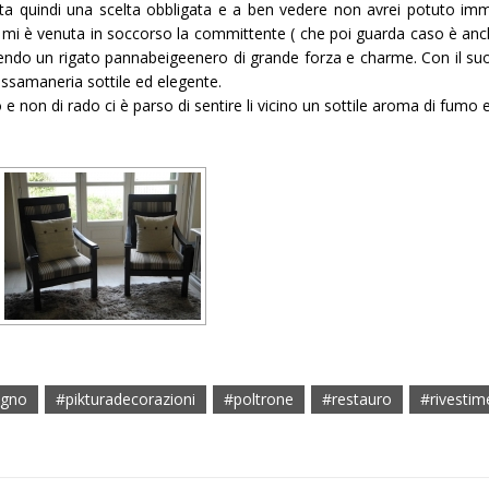
 stata quindi una scelta obbligata e a ben vedere non avrei potuto i
o mi è venuta in soccorso la committente ( che poi guarda caso è an
endo un rigato pannabeigeenero di grande forza e charme. Con il suo 
passamaneria sottile ed elegente.
 e non di rado ci è parso di sentire li vicino un sottile aroma di fumo 
egno
#pikturadecorazioni
#poltrone
#restauro
#rivestim