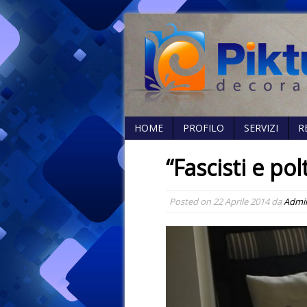
HOME
PROFILO
SERVIZI
R
“Fascisti e po
Posted on
22 Aprile 2014
da
Admi