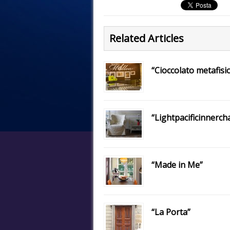
Related Articles
“Cioccolato metafisi
“Lightpacificinnerc
“Made in Me”
“La Porta”