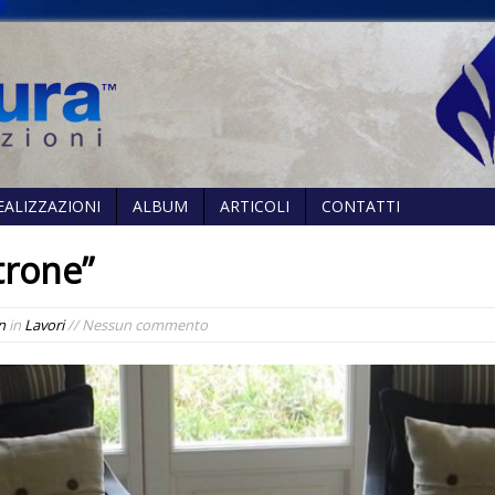
EALIZZAZIONI
ALBUM
ARTICOLI
CONTATTI
ltrone”
n
in
Lavori
// Nessun commento