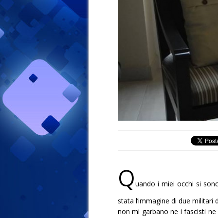
Q
uando i miei occhi si son
stata l’immagine di due militari
non mi garbano ne i fascisti ne 