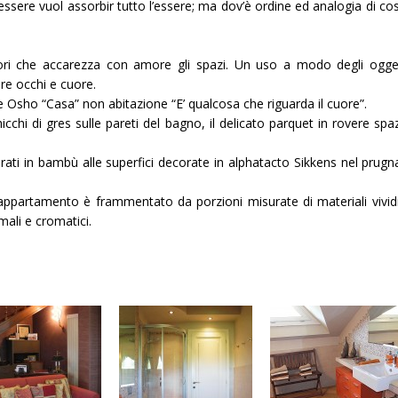
essere vuol assorbir tutto l’essere; ma dov’è ordine ed analogia di co
ori che accarezza con amore gli spazi. Un uso a modo degli ogget
re occhi e cuore.
 Osho “Casa” non abitazione “E’ qualcosa che riguarda il cuore”.
cchi di gres sulle pareti del bagno, il delicato parquet in rovere sp
ati in bambù alle superfici decorate in alphatacto Sikkens nel prugna
’appartamento è frammentato da porzioni misurate di materiali vividi 
mali e cromatici.