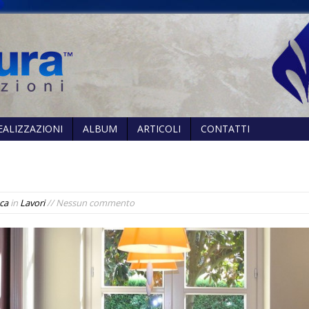
EALIZZAZIONI
ALBUM
ARTICOLI
CONTATTI
ca
in
Lavori
// Nessun commento