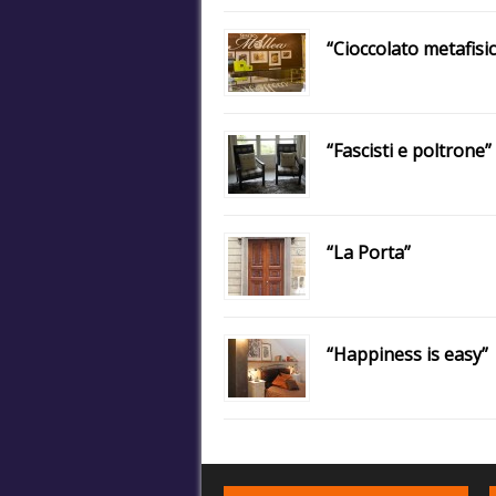
“Cioccolato metafisi
“Fascisti e poltrone”
“La Porta”
“Happiness is easy”