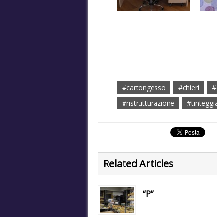
#cartongesso
#chieri
#
#ristrutturazione
#tinteggi
Related Articles
“P”