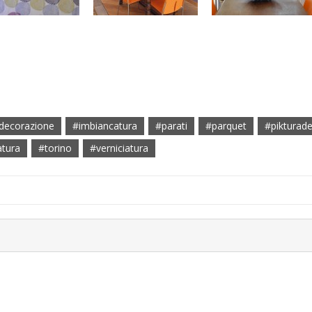
decorazione
#imbiancatura
#parati
#parquet
#pikturade
atura
#torino
#verniciatura