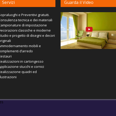
Servizi
Guarda il Video
opraluoghi e Preventivi gratuiti.
onsulenza tecnica e dei materiali
Campionature di impostazione
Decorazioni classiche e moderne
tudio e progetto di disegni e decori
riginali
Ammodernamento mobili e
complementi d’arredo
Restauri
ealizzazioni in cartongesso
pplicazione stucchi e cornici
Realizzazione quadri ed
llustrazioni
es