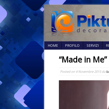
HOME
PROFILO
SERVIZI
R
“Made in Me”
Posted on
4 Novembre 2015
da
lu