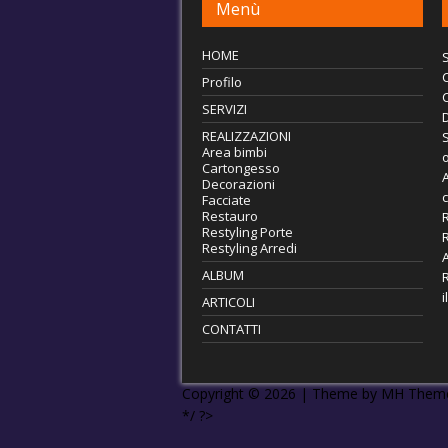
Menù
HOME
S
C
Profilo
SERVIZI
REALIZZAZIONI
S
Area bimbi
o
Cartongesso
Decorazioni
Facciate
Restauro
Restyling Porte
R
Restyling Arredi
A
ALBUM
i
ARTICOLI
CONTATTI
Copyright © 2026 | Theme by
MH Them
*/ ?>