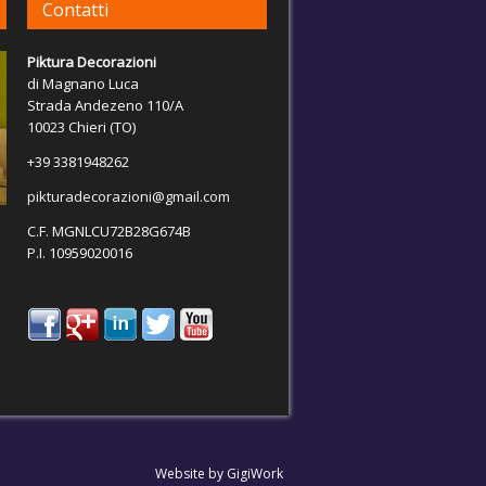
Contatti
Piktura Decorazioni
di Magnano Luca
Strada Andezeno 110/A
10023 Chieri (TO)
+39 3381948262
pikturadecorazioni@gmail.com
C.F. MGNLCU72B28G674B
P.I. 10959020016
Website by
GigiWork